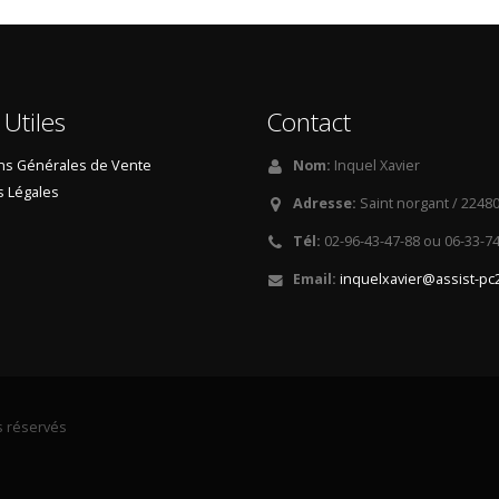
 Utiles
Contact
ns Générales de Vente
Nom:
Inquel Xavier
 Légales
Adresse:
Saint norgant / 2248
Tél:
02-96-43-47-88 ou 06-33-7
Email:
inquelxavier@assist-pc2
s réservés