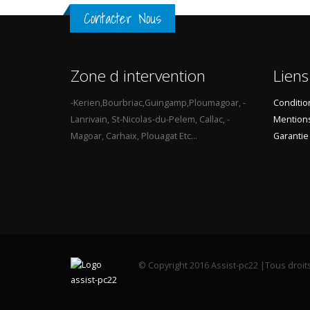
Contacter Nous
Zone d intervention
Liens
-Kerien,Bourbriac,Guingamp,Ploumagoar, -
Conditio
Lanrivain, St-Nicolas-du-Pelem, Callac, -
Mentions
Magoar, Carhaix, Plouagat Etc...
Garantie
© Copyright 2016 Assist-pc22 |Tous droit